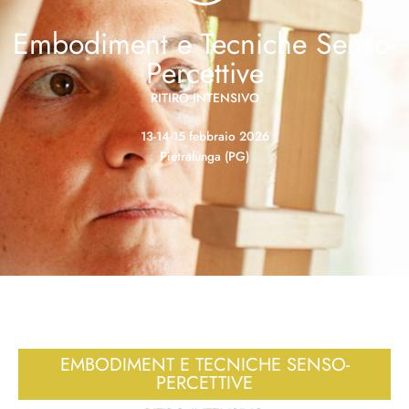
Embodiment e Tecniche Senso-
Percettive
RITIRO INTENSIVO
13-14-15 febbraio 2026
Pietralunga (PG)
EMBODIMENT E TECNICHE SENSO-
PERCETTIVE